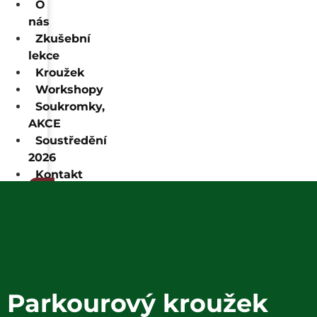
O
nás
Zkušební
lekce
Kroužek
Workshopy
Soukromky,
AKCE
Soustředění
2026
Kontakt
E-
shop
0
Kč
0
Cart
Parkourový kroužek